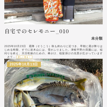
自宅でのセレモニー_010
未分類
2025年10月23日 霜降（そうこう）秋も終わりに近づき、早朝に霜が降りは
じめる時期、すでに岩木山には、雪がふりました。津軽平野の田園には、稲
刈りを終え、天日乾燥のための、棒がけ、稲架掛けの光景が広がっています
さて…
詳しく見る
2025年10月13日