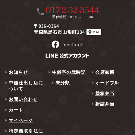
0172-52-3544
call
受付時間
8:00 ～ 20:00
〒036-0364
location_on
青森県黒石市山形町134
MAP
facebook
facebook
お知らせ
中儀亭の歳時記
会席御膳
中儀仕出し店に
未分類
オードブル
ついて
塗箱弁当
お問い合わせ
折詰弁当
カート
マイページ
特定商取引法に