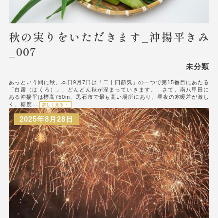
秋の実りをいただきます_沖揚平きみ
_007
未分類
あっという間に秋。本日9月7日は「二十四節気」の一つで第15番目にあたる
「白露（はくろ）」、どんどん秋が深まっていきます。 さて、南八甲田に
ある沖揚平は標高750m、黒石市で最も高い場所にあり、昼夜の寒暖差が激し
く、糖度…
詳しく見る
2025年8月28日