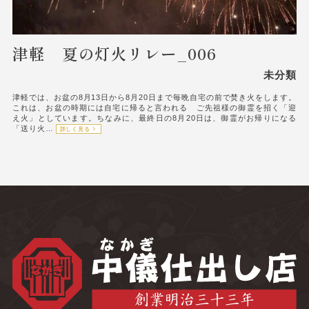
津軽 夏の灯火リレー_006
未分類
津軽では、お盆の8月13日から8月20日まで毎晩自宅の前で焚き火をします。
これは、お盆の時期には自宅に帰ると言われる ご先祖様の御霊を招く「迎
え火」としています。ちなみに、最終日の8月20日は、御霊がお帰りになる
「送り火…
詳しく見る