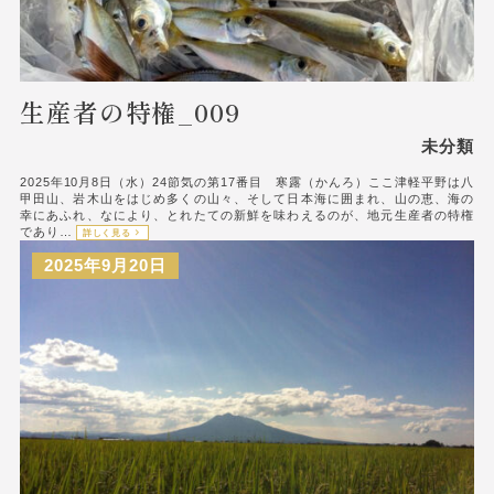
生産者の特権_009
未分類
2025年10月8日（水）24節気の第17番目 寒露（かんろ）ここ津軽平野は八
甲田山、岩木山をはじめ多くの山々、そして日本海に囲まれ、山の恵、海の
幸にあふれ、なにより、とれたての新鮮を味わえるのが、地元生産者の特権
であり…
詳しく見る
2025年9月20日