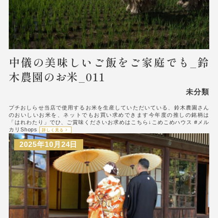
中儀の美味しいご飯をご家庭でも_鈴
木農園のお米_011
未分類
プチおしらせ当店で使用するお米を生産していただいている、鈴木農園さん
のおいしいお米を、ネットでもお買い求めできます今年度の推しの銘柄は
「はれわたり」でひ、ご賞味くださいお求めはこちら↓こめこめハウス #メル
カリShops
詳しく見る
2025年10月24日