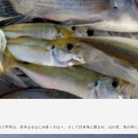
軽平野は八甲田山、岩木山をはじめ多くの山々、そして日本海に囲まれ、山の恵、海の