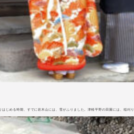
霜が降りはじめる時期、すでに岩木山には、雪がふりました。津軽平野の田園には、稲