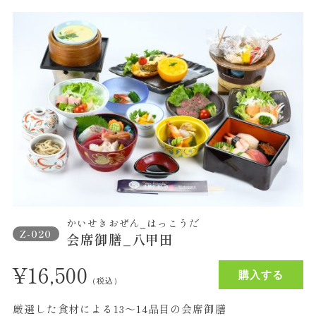
かいせきおぜん_はっこうだ
Z-020
会席御膳_八甲田
¥
16,500
購入する
（税込）
厳選した食材による13～14品目の会席御膳