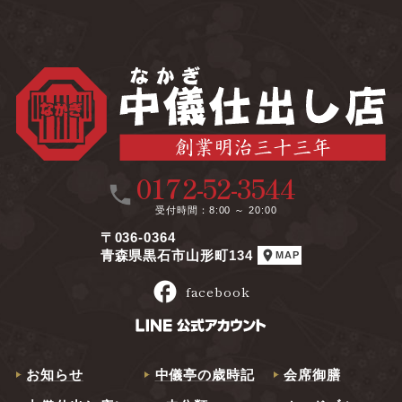
0172-52-3544
call
受付時間
8:00 ～ 20:00
〒036-0364
location_on
青森県黒石市山形町134
MAP
facebook
facebook
お知らせ
中儀亭の歳時記
会席御膳