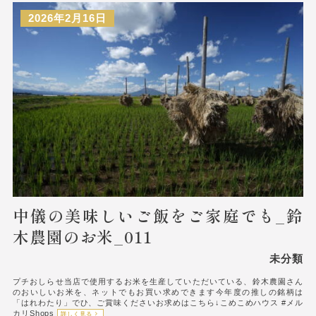
2026年2月16日
中儀の美味しいご飯をご家庭でも_鈴
木農園のお米_011
未分類
プチおしらせ当店で使用するお米を生産していただいている、鈴木農園さん
のおいしいお米を、ネットでもお買い求めできます今年度の推しの銘柄は
「はれわたり」でひ、ご賞味くださいお求めはこちら↓こめこめハウス #メル
カリShops
詳しく見る