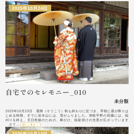
2025年10月24日
自宅でのセレモニー_010
未分類
2025年10月23日 霜降（そうこう）秋も終わりに近づき、早朝に霜が降りは
じめる時期、すでに岩木山には、雪がふりました。津軽平野の田園には、稲
刈りを終え、天日乾燥のための、棒がけ、稲架掛けの光景が広がっています
さて…
詳しく見る
2025年10月13日