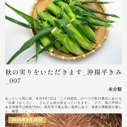
秋の実りをいただきます_沖揚平きみ
_007
未分類
あっという間に秋。本日9月7日は「二十四節気」の一つで第15番目にあたる
「白露（はくろ）」、どんどん秋が深まっていきます。 さて、南八甲田に
ある沖揚平は標高750m、黒石市で最も高い場所にあり、昼夜の寒暖差が激し
く、糖度…
詳しく見る
2025年8月28日