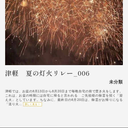
津軽 夏の灯火リレー_006
未分類
津軽では、お盆の8月13日から8月20日まで毎晩自宅の前で焚き火をします。
これは、お盆の時期には自宅に帰ると言われる ご先祖様の御霊を招く「迎
え火」としています。ちなみに、最終日の8月20日は、御霊がお帰りになる
「送り火…
詳しく見る