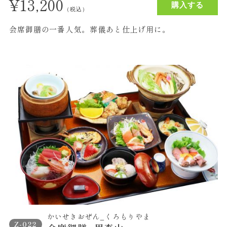
¥
13,200
購入する
（税込）
会席御膳の一番人気。葬儀あと仕上げ用に。
かいせきおぜん_くろもりやま
Z-022