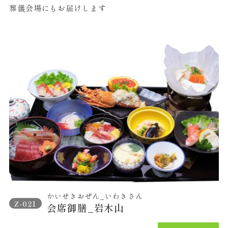
葬儀会場にもお届けします
かいせきおぜん_いわきさん
Z-021
会席御膳_岩木山