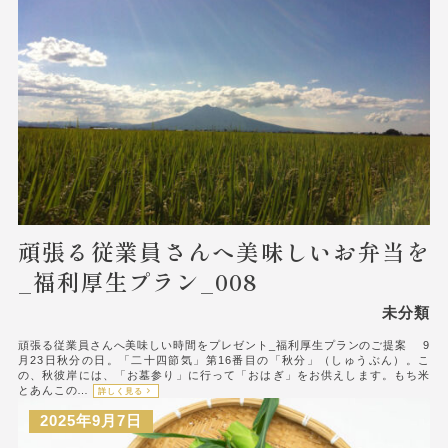
頑張る従業員さんへ美味しいお弁当を
_福利厚生プラン_008
未分類
頑張る従業員さんへ美味しい時間をプレゼント_福利厚生プランのご提案 9
月23日秋分の日。「二十四節気」第16番目の「秋分」（しゅうぶん）。こ
の、秋彼岸には、「お墓参り」に行って「おはぎ」をお供えします。もち米
とあんこの…
詳しく見る
2025年9月7日