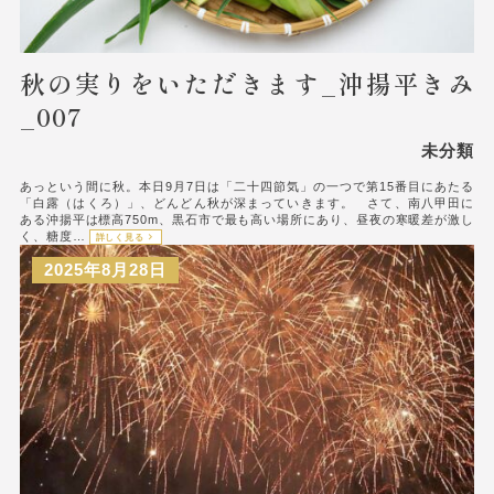
秋の実りをいただきます_沖揚平きみ
_007
未分類
あっという間に秋。本日9月7日は「二十四節気」の一つで第15番目にあたる
「白露（はくろ）」、どんどん秋が深まっていきます。 さて、南八甲田に
ある沖揚平は標高750m、黒石市で最も高い場所にあり、昼夜の寒暖差が激し
く、糖度…
詳しく見る
2025年8月28日