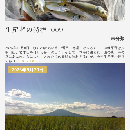
生産者の特権_009
未分類
2025年10月8日（水）24節気の第17番目 寒露（かんろ）ここ津軽平野は八
甲田山、岩木山をはじめ多くの山々、そして日本海に囲まれ、山の恵、海の
幸にあふれ、なにより、とれたての新鮮を味わえるのが、地元生産者の特権
であり…
詳しく見る
2025年9月20日