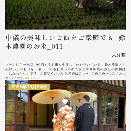
中儀の美味しいご飯をご家庭でも_鈴
木農園のお米_011
未分類
プチおしらせ当店で使用するお米を生産していただいている、鈴木農園さん
のおいしいお米を、ネットでもお買い求めできます今年度の推しの銘柄は
「はれわたり」でひ、ご賞味くださいお求めはこちら↓こめこめハウス #メル
カリShops
詳しく見る
2025年10月24日