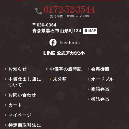
0172-52-3544
call
受付時間
8:00 ～ 20:00
〒036-0364
location_on
青森県黒石市山形町134
MAP
facebook
facebook
お知らせ
中儀亭の歳時記
会席御膳
中儀仕出し店に
未分類
オードブル
ついて
塗箱弁当
お問い合わせ
折詰弁当
カート
マイページ
特定商取引法に