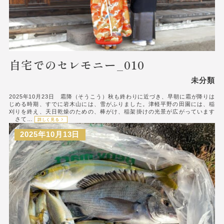
自宅でのセレモニー_010
未分類
2025年10月23日 霜降（そうこう）秋も終わりに近づき、早朝に霜が降りは
じめる時期、すでに岩木山には、雪がふりました。津軽平野の田園には、稲
刈りを終え、天日乾燥のための、棒がけ、稲架掛けの光景が広がっています
さて…
詳しく見る
2025年10月13日