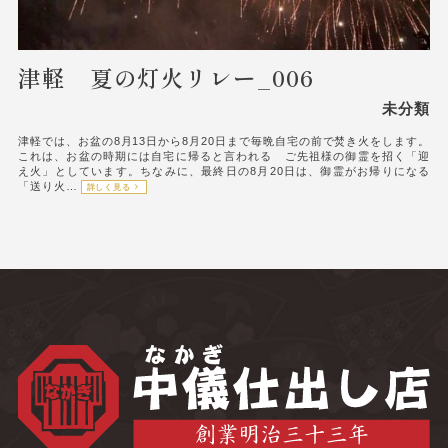
津軽 夏の灯火リレー_006
未分類
津軽では、お盆の8月13日から8月20日まで毎晩自宅の前で焚き火をします。
これは、お盆の時期には自宅に帰ると言われる ご先祖様の御霊を招く「迎
え火」としています。ちなみに、最終日の8月20日は、御霊がお帰りになる
「送り火…
詳しく見る