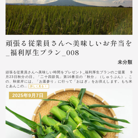
頑張る従業員さんへ美味しいお弁当を
_福利厚生プラン_008
未分類
頑張る従業員さんへ美味しい時間をプレゼント_福利厚生プランのご提案 9
月23日秋分の日。「二十四節気」第16番目の「秋分」（しゅうぶん）。こ
の、秋彼岸には、「お墓参り」に行って「おはぎ」をお供えします。もち米
とあんこの…
詳しく見る
2025年9月7日