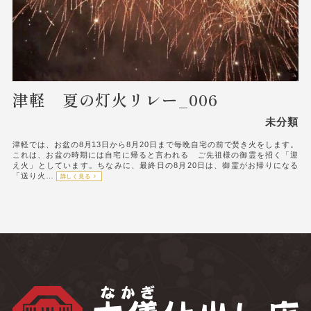
津軽 夏の灯火リレー_006
未分類
津軽では、お盆の8月13日から8月20日まで毎晩自宅の前で焚き火をします。
これは、お盆の時期には自宅に帰ると言われる ご先祖様の御霊を招く「迎
え火」としています。ちなみに、最終日の8月20日は、御霊がお帰りになる
「送り火…
詳しく見る