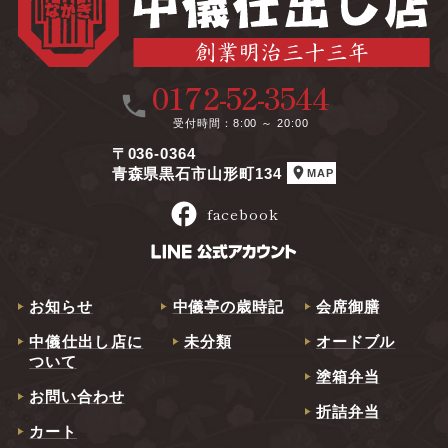
0172-52-3544
call
受付時間
8:00 ～ 20:00
〒036-0364
location_on
青森県黒石市山形町134
MAP
facebook
facebook
お知らせ
中儀亭の歳時記
会席御膳
中儀仕出し店に
未分類
オードブル
ついて
塗箱弁当
お問い合わせ
折詰弁当
カート