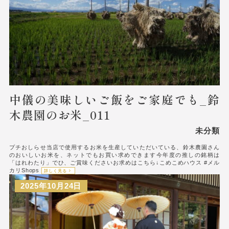
中儀の美味しいご飯をご家庭でも_鈴
木農園のお米_011
未分類
プチおしらせ当店で使用するお米を生産していただいている、鈴木農園さん
のおいしいお米を、ネットでもお買い求めできます今年度の推しの銘柄は
「はれわたり」でひ、ご賞味くださいお求めはこちら↓こめこめハウス #メル
カリShops
詳しく見る
2025年10月24日