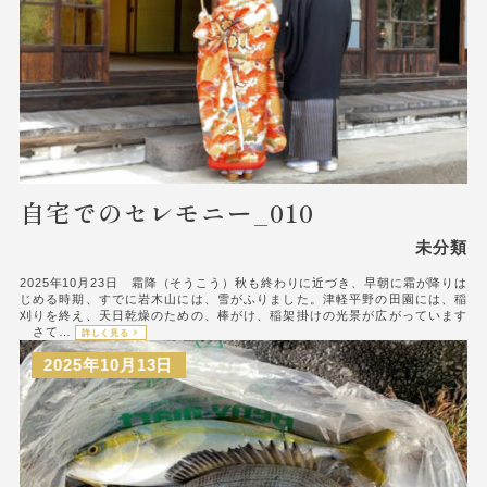
自宅でのセレモニー_010
未分類
2025年10月23日 霜降（そうこう）秋も終わりに近づき、早朝に霜が降りは
じめる時期、すでに岩木山には、雪がふりました。津軽平野の田園には、稲
刈りを終え、天日乾燥のための、棒がけ、稲架掛けの光景が広がっています
さて…
詳しく見る
2025年10月13日