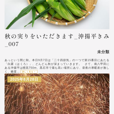
秋の実りをいただきます_沖揚平きみ
_007
未分類
あっという間に秋。本日9月7日は「二十四節気」の一つで第15番目にあたる
「白露（はくろ）」、どんどん秋が深まっていきます。 さて、南八甲田に
ある沖揚平は標高750m、黒石市で最も高い場所にあり、昼夜の寒暖差が激し
く、糖度…
詳しく見る
2025年8月28日