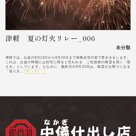
津軽 夏の灯火リレー_006
未分類
津軽では、お盆の8月13日から8月20日まで毎晩自宅の前で焚き火をします。
これは、お盆の時期には自宅に帰ると言われる ご先祖様の御霊を招く「迎
え火」としています。ちなみに、最終日の8月20日は、御霊がお帰りになる
「送り火…
詳しく見る