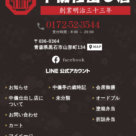
0172-52-3544
call
受付時間
8:00 ～ 20:00
〒036-0364
location_on
青森県黒石市山形町134
MAP
facebook
facebook
お知らせ
中儀亭の歳時記
会席御膳
中儀仕出し店に
未分類
オードブル
ついて
塗箱弁当
お問い合わせ
折詰弁当
カート
マイページ