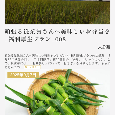
頑張る従業員さんへ美味しいお弁当を
_福利厚生プラン_008
未分類
頑張る従業員さんへ美味しい時間をプレゼント_福利厚生プランのご提案 9
月23日秋分の日。「二十四節気」第16番目の「秋分」（しゅうぶん）。こ
の、秋彼岸には、「お墓参り」に行って「おはぎ」をお供えします。もち米
とあんこの…
詳しく見る
2025年9月7日