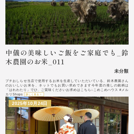
中儀の美味しいご飯をご家庭でも_鈴
木農園のお米_011
未分類
プチおしらせ当店で使用するお米を生産していただいている、鈴木農園さん
のおいしいお米を、ネットでもお買い求めできます今年度の推しの銘柄は
「はれわたり」でひ、ご賞味くださいお求めはこちら↓こめこめハウス #メル
カリShops
詳しく見る
2025年10月24日