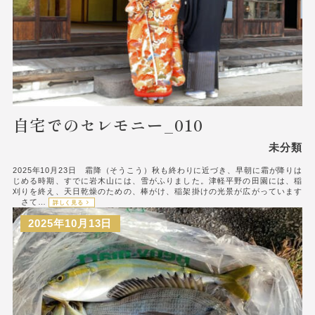
自宅でのセレモニー_010
未分類
2025年10月23日 霜降（そうこう）秋も終わりに近づき、早朝に霜が降りは
じめる時期、すでに岩木山には、雪がふりました。津軽平野の田園には、稲
刈りを終え、天日乾燥のための、棒がけ、稲架掛けの光景が広がっています
さて…
詳しく見る
2025年10月13日