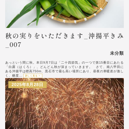
秋の実りをいただきます_沖揚平きみ
_007
未分類
あっという間に秋。本日9月7日は「二十四節気」の一つで第15番目にあたる
「白露（はくろ）」、どんどん秋が深まっていきます。 さて、南八甲田に
ある沖揚平は標高750m、黒石市で最も高い場所にあり、昼夜の寒暖差が激し
く、糖度…
詳しく見る
2025年8月28日